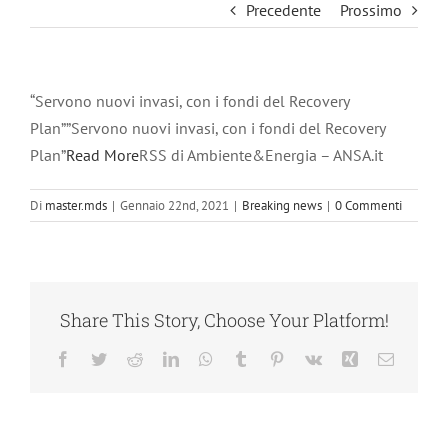
Precedente
Prossimo
“Servono nuovi invasi, con i fondi del Recovery
Plan””Servono nuovi invasi, con i fondi del Recovery
Plan”
Read More
RSS di Ambiente&Energia – ANSA.it
Di
master.mds
|
Gennaio 22nd, 2021
|
Breaking news
|
0 Commenti
Share This Story, Choose Your Platform!
Facebook
Twitter
Reddit
LinkedIn
WhatsApp
Tumblr
Pinterest
Vk
Xing
Email