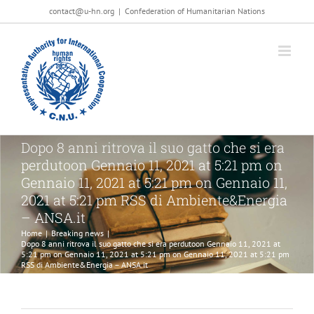
Salta
contact@u-hn.org
|
Confederation of Humanitarian Nations
al
contenuto
Dopo 8 anni ritrova il suo gatto che si era
perdutoon Gennaio 11, 2021 at 5:21 pm on
Gennaio 11, 2021 at 5:21 pm on Gennaio 11,
2021 at 5:21 pm RSS di Ambiente&Energia
– ANSA.it
Home
|
Breaking news
|
Dopo 8 anni ritrova il suo gatto che si era perdutoon Gennaio 11, 2021 at
5:21 pm on Gennaio 11, 2021 at 5:21 pm on Gennaio 11, 2021 at 5:21 pm
RSS di Ambiente&Energia – ANSA.it