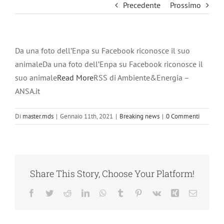
Precedente
Prossimo
Da una foto dell’Enpa su Facebook riconosce il suo
animaleDa una foto dell’Enpa su Facebook riconosce il
suo animale
Read More
RSS di Ambiente&Energia –
ANSA.it
Di
master.mds
|
Gennaio 11th, 2021
|
Breaking news
|
0 Commenti
Share This Story, Choose Your Platform!
Facebook
Twitter
Reddit
LinkedIn
WhatsApp
Tumblr
Pinterest
Vk
Xing
Email