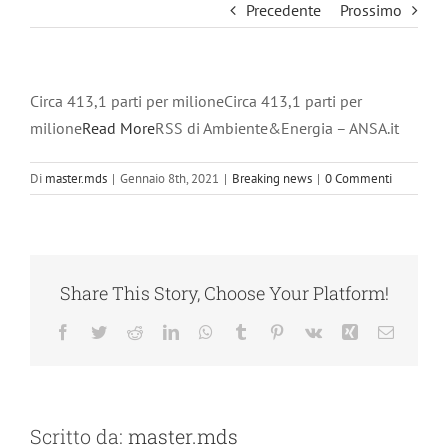
Precedente
Prossimo
Circa 413,1 parti per milioneCirca 413,1 parti per
milione
Read More
RSS di Ambiente&Energia – ANSA.it
Di
master.mds
|
Gennaio 8th, 2021
|
Breaking news
|
0 Commenti
Share This Story, Choose Your Platform!
Facebook
Twitter
Reddit
LinkedIn
WhatsApp
Tumblr
Pinterest
Vk
Xing
Email
Scritto da:
master.mds