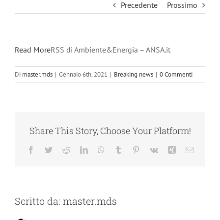
Precedente
Prossimo
Read More
RSS di Ambiente&Energia – ANSA.it
Di
master.mds
|
Gennaio 6th, 2021
|
Breaking news
|
0 Commenti
Share This Story, Choose Your Platform!
Facebook
Twitter
Reddit
LinkedIn
WhatsApp
Tumblr
Pinterest
Vk
Xing
Email
Scritto da:
master.mds