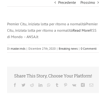
Precedente
Prossimo
Premier Citu, iniziata lotta per ritorno a normalitàPremier
Citu, iniziata lotta per ritorno a normalità
Read More
RSS
di Mondo – ANSA.it
Di
master.mds
|
Dicembre 27th, 2020
|
Breaking news
|
0 Commenti
Share This Story, Choose Your Platform!
Facebook
Twitter
Reddit
LinkedIn
WhatsApp
Tumblr
Pinterest
Vk
Xing
Email