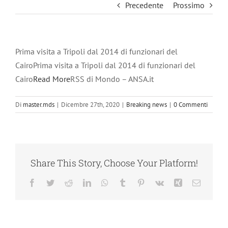
Precedente
Prossimo
Prima visita a Tripoli dal 2014 di funzionari del
CairoPrima visita a Tripoli dal 2014 di funzionari del
Cairo
Read More
RSS di Mondo – ANSA.it
Di
master.mds
|
Dicembre 27th, 2020
|
Breaking news
|
0 Commenti
Share This Story, Choose Your Platform!
Facebook
Twitter
Reddit
LinkedIn
WhatsApp
Tumblr
Pinterest
Vk
Xing
Email