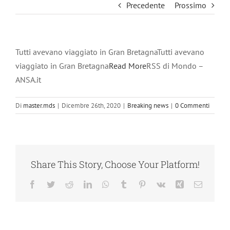
Precedente
Prossimo
Tutti avevano viaggiato in Gran BretagnaTutti avevano
viaggiato in Gran Bretagna
Read More
RSS di Mondo –
ANSA.it
Di
master.mds
|
Dicembre 26th, 2020
|
Breaking news
|
0 Commenti
Share This Story, Choose Your Platform!
Facebook
Twitter
Reddit
LinkedIn
WhatsApp
Tumblr
Pinterest
Vk
Xing
Email