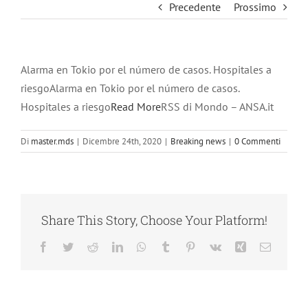
Precedente
Prossimo
Alarma en Tokio por el número de casos. Hospitales a
riesgoAlarma en Tokio por el número de casos.
Hospitales a riesgo
Read More
RSS di Mondo – ANSA.it
Di
master.mds
|
Dicembre 24th, 2020
|
Breaking news
|
0 Commenti
Share This Story, Choose Your Platform!
Facebook
Twitter
Reddit
LinkedIn
WhatsApp
Tumblr
Pinterest
Vk
Xing
Email