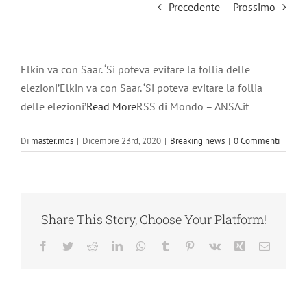
Precedente
Prossimo
Elkin va con Saar. ‘Si poteva evitare la follia delle
elezioni’Elkin va con Saar. ‘Si poteva evitare la follia
delle elezioni’
Read More
RSS di Mondo – ANSA.it
Di
master.mds
|
Dicembre 23rd, 2020
|
Breaking news
|
0 Commenti
Share This Story, Choose Your Platform!
Facebook
Twitter
Reddit
LinkedIn
WhatsApp
Tumblr
Pinterest
Vk
Xing
Email