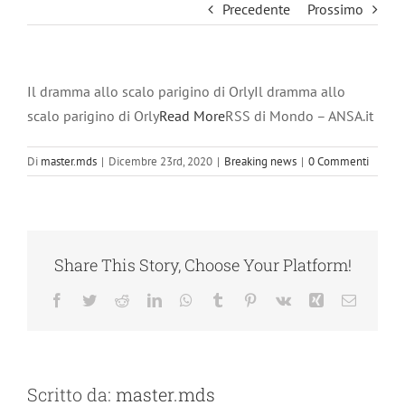
Precedente
Prossimo
Il dramma allo scalo parigino di OrlyIl dramma allo
scalo parigino di Orly
Read More
RSS di Mondo – ANSA.it
Di
master.mds
|
Dicembre 23rd, 2020
|
Breaking news
|
0 Commenti
Share This Story, Choose Your Platform!
Facebook
Twitter
Reddit
LinkedIn
WhatsApp
Tumblr
Pinterest
Vk
Xing
Email
Scritto da:
master.mds