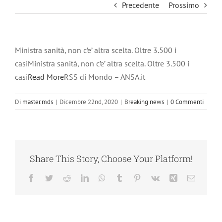
Precedente
Prossimo
Ministra sanità, non c’e’ altra scelta. Oltre 3.500 i
casiMinistra sanità, non c’e’ altra scelta. Oltre 3.500 i
casi
Read More
RSS di Mondo – ANSA.it
Di
master.mds
|
Dicembre 22nd, 2020
|
Breaking news
|
0 Commenti
Share This Story, Choose Your Platform!
Facebook
Twitter
Reddit
LinkedIn
WhatsApp
Tumblr
Pinterest
Vk
Xing
Email