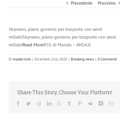
Precedente
Prossimo
Skynews, piano governo per trasporto con aerei
miliatriSkynews, piano governo per trasporto con aerei
miliatri
Read More
RSS di Mondo – ANSA.it
Di
master.mds
|
Dicembre 21st, 2020
|
Breaking news
|
0 Commenti
Share This Story, Choose Your Platform!
Facebook
Twitter
Reddit
LinkedIn
WhatsApp
Tumblr
Pinterest
Vk
Xing
Email