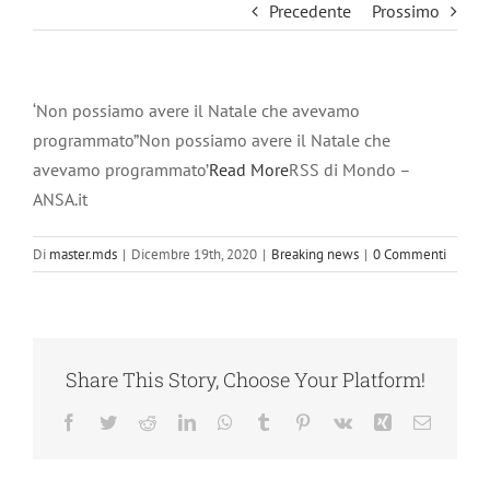
Precedente
Prossimo
‘Non possiamo avere il Natale che avevamo
programmato”Non possiamo avere il Natale che
avevamo programmato’
Read More
RSS di Mondo –
ANSA.it
Di
master.mds
|
Dicembre 19th, 2020
|
Breaking news
|
0 Commenti
Share This Story, Choose Your Platform!
Facebook
Twitter
Reddit
LinkedIn
WhatsApp
Tumblr
Pinterest
Vk
Xing
Email