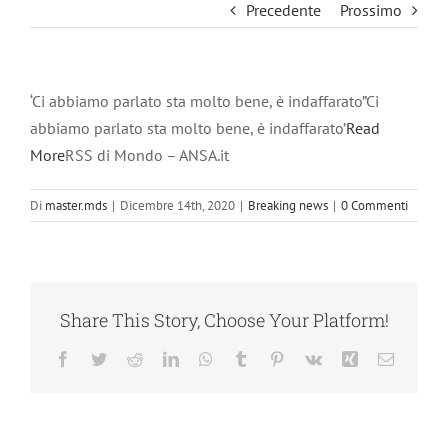
Precedente
Prossimo
‘Ci abbiamo parlato sta molto bene, è indaffarato”Ci
abbiamo parlato sta molto bene, è indaffarato’
Read
More
RSS di Mondo – ANSA.it
Di
master.mds
|
Dicembre 14th, 2020
|
Breaking news
|
0 Commenti
Share This Story, Choose Your Platform!
Facebook
Twitter
Reddit
LinkedIn
WhatsApp
Tumblr
Pinterest
Vk
Xing
Email