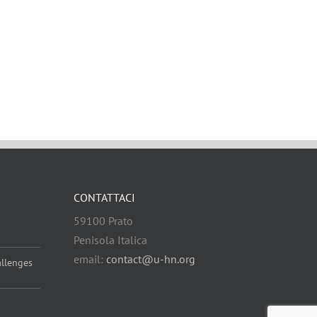
CONTATTACI
59100 Prato
Penisola Italica
email:
contact@u-hn.org
allenges