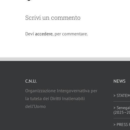
Scrivi un commento
Devi
accedere
, per commentare.
C.N.U.
NEWS
Organizzazione Intergovernativa per
> STATE
la tutela dei Diritti Inalienabili
dell’Uomo
> Senega
(2025–2
> PRESS 