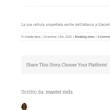
Dicembre
13, 2020 at
8:10 am
RSS di
La sua cellula sospettata anche dell’attacco a Giacar
Mondo –
ANSA.it
Di
master.mds
|
Dicembre 13th, 2020
|
Breaking news
|
0 Comme
Share This Story, Choose Your Platform!
Scritto da:
master.mds