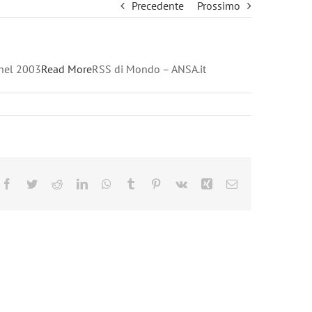
Precedente
Prossimo
 nel 2003
Read More
RSS di Mondo – ANSA.it
Facebook
Twitter
Reddit
LinkedIn
WhatsApp
Tumblr
Pinterest
Vk
Xing
Email