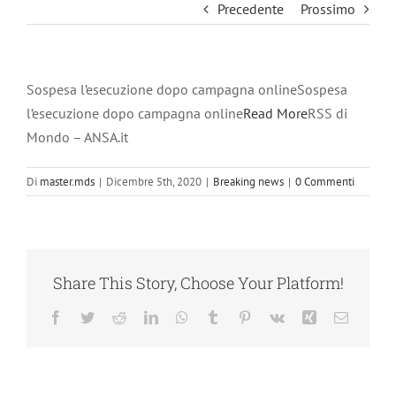
Precedente
Prossimo
Sospesa l’esecuzione dopo campagna onlineSospesa
l’esecuzione dopo campagna online
Read More
RSS di
Mondo – ANSA.it
Di
master.mds
|
Dicembre 5th, 2020
|
Breaking news
|
0 Commenti
Share This Story, Choose Your Platform!
Facebook
Twitter
Reddit
LinkedIn
WhatsApp
Tumblr
Pinterest
Vk
Xing
Email