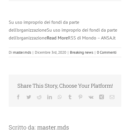
Su uso improprio dei fondi da parte
dell’organizzazioneSu uso improprio dei fondi da parte
dell’organizzazione
Read More
RSS di Mondo – ANSA.it
Di
master.mds
|
Dicembre 3rd, 2020
|
Breaking news
|
0 Commenti
Share This Story, Choose Your Platform!
Facebook
Twitter
Reddit
LinkedIn
WhatsApp
Tumblr
Pinterest
Vk
Xing
Email
Scritto da:
master.mds