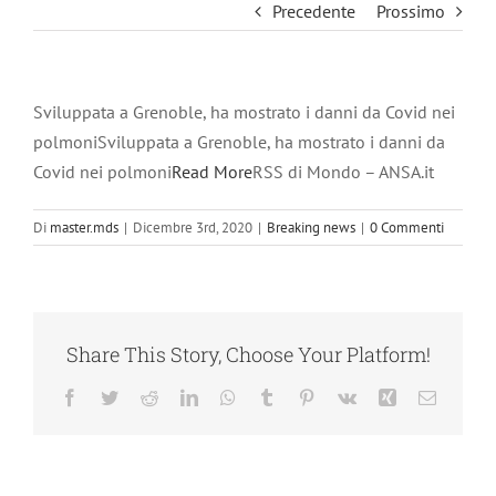
Precedente
Prossimo
Sviluppata a Grenoble, ha mostrato i danni da Covid nei
polmoniSviluppata a Grenoble, ha mostrato i danni da
Covid nei polmoni
Read More
RSS di Mondo – ANSA.it
Di
master.mds
|
Dicembre 3rd, 2020
|
Breaking news
|
0 Commenti
Share This Story, Choose Your Platform!
Facebook
Twitter
Reddit
LinkedIn
WhatsApp
Tumblr
Pinterest
Vk
Xing
Email