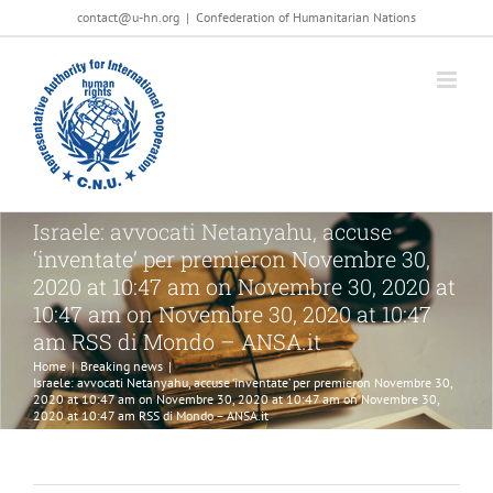
Salta
contact@u-hn.org
|
Confederation of Humanitarian Nations
al
contenuto
Israele: avvocati Netanyahu, accuse
‘inventate’ per premieron Novembre 30,
2020 at 10:47 am on Novembre 30, 2020 at
10:47 am on Novembre 30, 2020 at 10:47
am RSS di Mondo – ANSA.it
Home
|
Breaking news
|
Israele: avvocati Netanyahu, accuse ‘inventate’ per premieron Novembre 30,
2020 at 10:47 am on Novembre 30, 2020 at 10:47 am on Novembre 30,
2020 at 10:47 am RSS di Mondo – ANSA.it