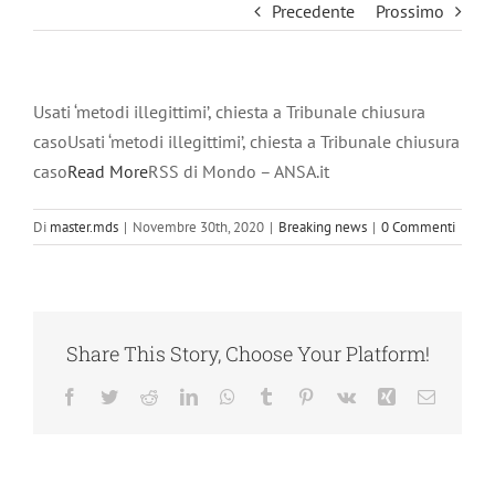
Precedente
Prossimo
Usati ‘metodi illegittimi’, chiesta a Tribunale chiusura
casoUsati ‘metodi illegittimi’, chiesta a Tribunale chiusura
caso
Read More
RSS di Mondo – ANSA.it
Di
master.mds
|
Novembre 30th, 2020
|
Breaking news
|
0 Commenti
Share This Story, Choose Your Platform!
Facebook
Twitter
Reddit
LinkedIn
WhatsApp
Tumblr
Pinterest
Vk
Xing
Email