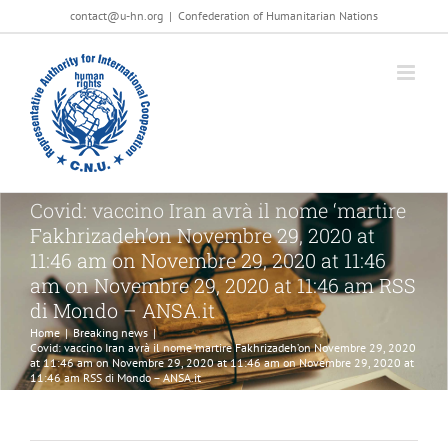
Salta
contact@u-hn.org
|
Confederation of Humanitarian Nations
al
contenuto
Covid: vaccino Iran avrà il nome ‘martire
Fakhrizadeh’on Novembre 29, 2020 at
11:46 am on Novembre 29, 2020 at 11:46
am on Novembre 29, 2020 at 11:46 am RSS
di Mondo – ANSA.it
Home
|
Breaking news
|
Covid: vaccino Iran avrà il nome ‘martire Fakhrizadeh’on Novembre 29, 2020
at 11:46 am on Novembre 29, 2020 at 11:46 am on Novembre 29, 2020 at
11:46 am RSS di Mondo – ANSA.it