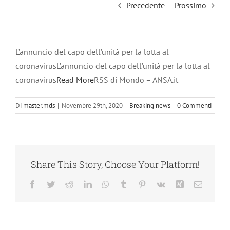
Precedente
Prossimo
L’annuncio del capo dell’unità per la lotta al
coronavirusL’annuncio del capo dell’unità per la lotta al
coronavirus
Read More
RSS di Mondo – ANSA.it
Di
master.mds
|
Novembre 29th, 2020
|
Breaking news
|
0 Commenti
Share This Story, Choose Your Platform!
Facebook
Twitter
Reddit
LinkedIn
WhatsApp
Tumblr
Pinterest
Vk
Xing
Email