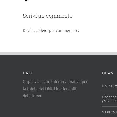
Scrivi un commento
Devi
accedere
, per commentare.
C.N.U.
NEWS
Organizzazione Intergovernativa per
> STATE
la tutela dei Diritti Inalienabili
dell’Uomo
> Senega
(2025–2
> PRESS 