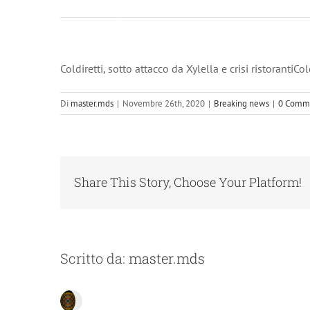
Ambiente&Energia
– ANSA.it
Coldiretti, sotto attacco da Xylella e crisi ristorantiCol
Di
master.mds
|
Novembre 26th, 2020
|
Breaking news
|
0 Comm
Share This Story, Choose Your Platform!
Scritto da:
master.mds