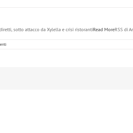
diretti, sotto attacco da Xylella e crisi ristoranti
Read More
RSS di A
enti