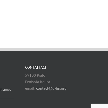
CONTATTACI
59100 Prato
Penisola Italica
email:
contact@u-hn.org
allenges