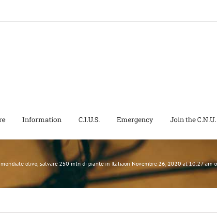
re
Information
C.I.U.S.
Emergency
Join the C.N.U.
 mondiale olivo, salvare 250 mln di piante in Italiaon Novembre 26, 2020 at 10:27 a