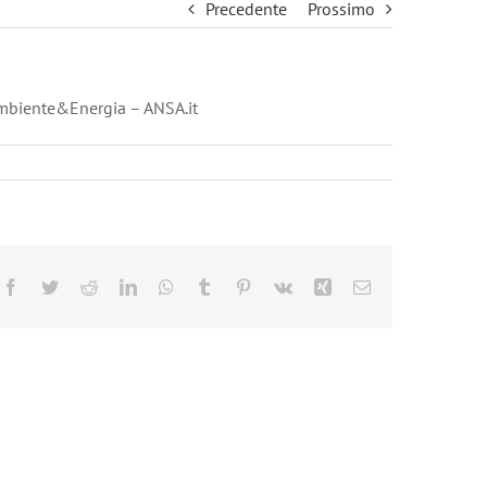
Precedente
Prossimo
mbiente&Energia – ANSA.it
Facebook
Twitter
Reddit
LinkedIn
WhatsApp
Tumblr
Pinterest
Vk
Xing
Email