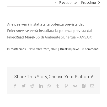
Precedente
Prossimo
Anev, se verrà installata la potenza prevista dal
PniecAnev, se verrà installata la potenza prevista dal
Pniec
Read More
RSS di Ambiente&Energia – ANSA.it
Di
master.mds
|
Novembre 26th, 2020
|
Breaking news
|
0 Commenti
Share This Story, Choose Your Platform!
Facebook
Twitter
Reddit
LinkedIn
WhatsApp
Tumblr
Pinterest
Vk
Xing
Email