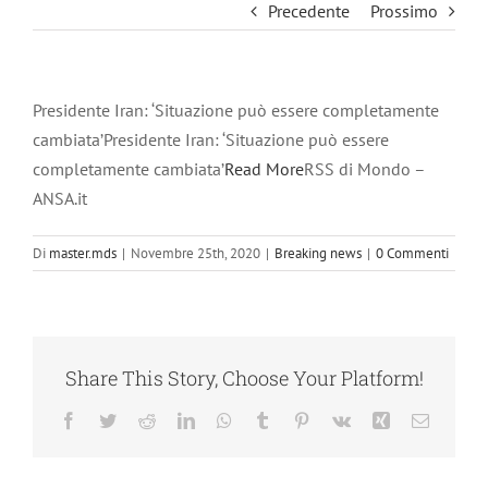
Precedente
Prossimo
Presidente Iran: ‘Situazione può essere completamente
cambiata’Presidente Iran: ‘Situazione può essere
completamente cambiata’
Read More
RSS di Mondo –
ANSA.it
Di
master.mds
|
Novembre 25th, 2020
|
Breaking news
|
0 Commenti
Share This Story, Choose Your Platform!
Facebook
Twitter
Reddit
LinkedIn
WhatsApp
Tumblr
Pinterest
Vk
Xing
Email