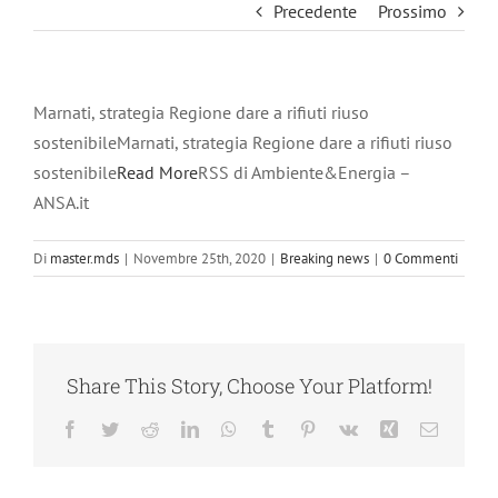
Precedente
Prossimo
Marnati, strategia Regione dare a rifiuti riuso
sostenibileMarnati, strategia Regione dare a rifiuti riuso
sostenibile
Read More
RSS di Ambiente&Energia –
ANSA.it
Di
master.mds
|
Novembre 25th, 2020
|
Breaking news
|
0 Commenti
Share This Story, Choose Your Platform!
Facebook
Twitter
Reddit
LinkedIn
WhatsApp
Tumblr
Pinterest
Vk
Xing
Email