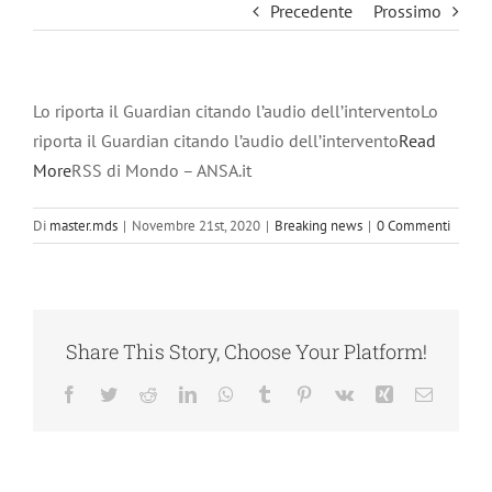
Precedente
Prossimo
Lo riporta il Guardian citando l’audio dell’interventoLo
riporta il Guardian citando l’audio dell’intervento
Read
More
RSS di Mondo – ANSA.it
Di
master.mds
|
Novembre 21st, 2020
|
Breaking news
|
0 Commenti
Share This Story, Choose Your Platform!
Facebook
Twitter
Reddit
LinkedIn
WhatsApp
Tumblr
Pinterest
Vk
Xing
Email