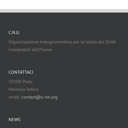
C.N.U.
Organizzazione Intergovernativa per la tutela dei Diritti
Inalienabili dell’Uomo
CONTATTACI
59100 Prato
Penisola Italica
email:
contact@u-hn.org
NEWS