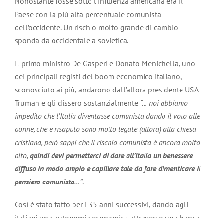
Nonostante fosse sotto l’influenza americana era il
Paese con la più alta percentuale comunista
dell’occidente. Un rischio molto grande di cambio
sponda da occidentale a sovietica.
Il primo ministro De Gasperi e Donato Menichella, uno
dei principali registi del boom economico italiano,
sconosciuto ai più, andarono dall’allora presidente USA
Truman e gli dissero sostanzialmente
“… noi abbiamo
impedito che l’Italia diventasse comunista dando il voto alle
donne, che è risaputo sono molto legate (allora) alla chiesa
cristiana, però sappi che il rischio comunista è ancora molto
alto,
quindi devi permetterci di dare all’Italia un benessere
diffuso in modo ampio e capillare tale da fare dimenticare il
pensiero comunista
…”
.
Così è stato fatto per i 35 anni successivi, dando agli
italiani una autonomia economica attraverso una banca