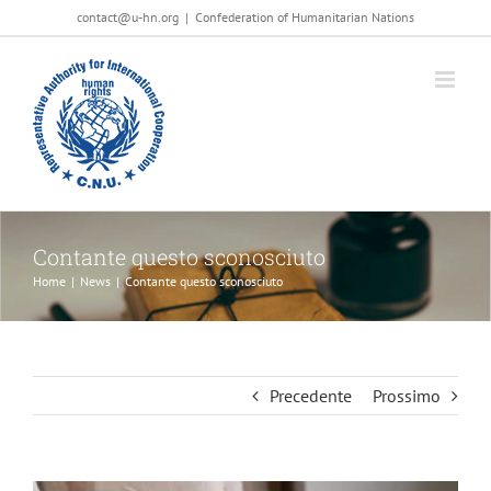
Salta
contact@u-hn.org
|
Confederation of Humanitarian Nations
al
contenuto
Contante questo sconosciuto
Home
|
News
|
Contante questo sconosciuto
Precedente
Prossimo